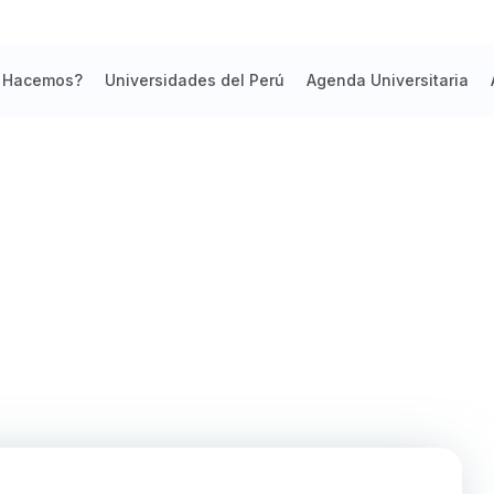
 Hacemos?
Universidades del Perú
Agenda Universitaria
de la UNP cumple 39 años de creac