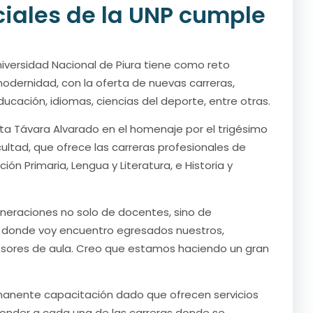
ciales de la UNP cumple
niversidad Nacional de Piura tiene como reto
odernidad, con la oferta de nuevas carreras,
ucación, idiomas, ciencias del deporte, entre otras.
ta Távara Alvarado en el homenaje por el trigésimo
cultad, que ofrece las carreras profesionales de
ión Primaria, Lengua y Literatura, e Historia y
eneraciones no solo de docentes, sino de
io donde voy encuentro egresados nuestros,
fesores de aula. Creo que estamos haciendo un gran
manente capacitación dado que ofrecen servicios
sponder a cada una de las carreras donde se