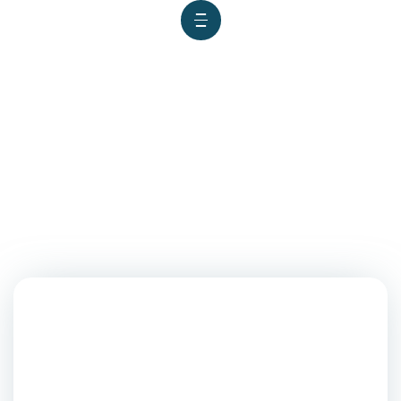
Nuestros estudiantes
regresaron triunfantes del
#DesafíoCADE2023,
llevándose los primeros tres
puestos