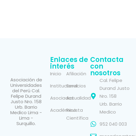
Enlaces de
Contacta
interés
con
nosotros
Inicio
Afiliación
Asociación de
Cal. Felipe
Universidades
Institucional
Servicios
Durand Justo
del Perú Cal.
Felipe Durand
Nro. 158
Asociados
Actualidad
Justo Nro. 158
Urb. Barrio
Urb. Barrio
Académico
Revista
Medico
Medico Lima -
Lima -
Científica
Surquillo.
952 040 003