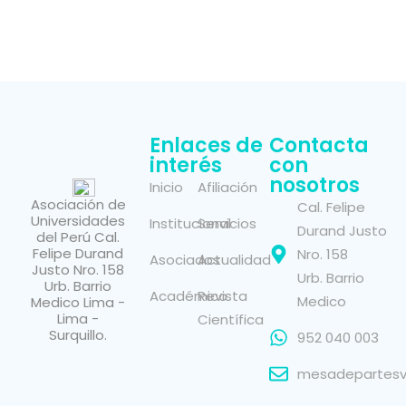
Enlaces de
Contacta
interés
con
nosotros
Inicio
Afiliación
Asociación de
Cal. Felipe
Universidades
Institucional
Servicios
Durand Justo
del Perú Cal.
Felipe Durand
Nro. 158
Asociados
Actualidad
Justo Nro. 158
Urb. Barrio
Urb. Barrio
Académico
Revista
Medico
Medico Lima -
Lima -
Científica
Surquillo.
952 040 003
mesadepartesvi