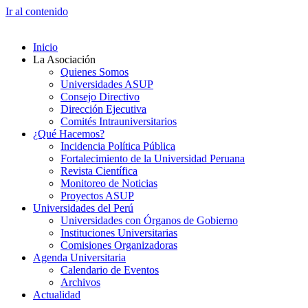
Ir al contenido
Inicio
La Asociación
Quienes Somos
Universidades ASUP
Consejo Directivo
Dirección Ejecutiva
Comités Intrauniversitarios
¿Qué Hacemos?
Incidencia Política Pública
Fortalecimiento de la Universidad Peruana
Revista Científica
Monitoreo de Noticias
Proyectos ASUP
Universidades del Perú
Universidades con Órganos de Gobierno
Instituciones Universitarias
Comisiones Organizadoras
Agenda Universitaria
Calendario de Eventos
Archivos
Actualidad