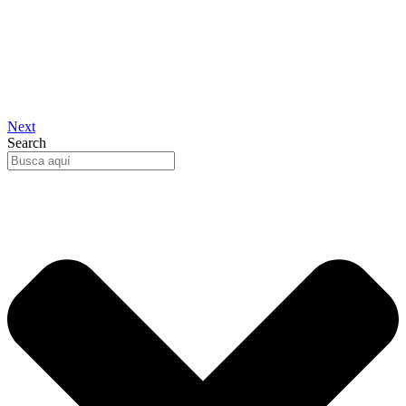
Next
Search