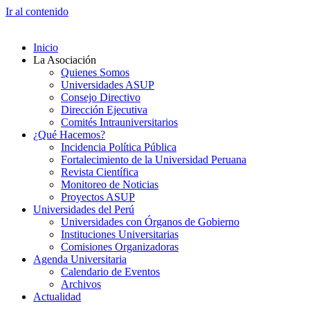
Ir al contenido
Inicio
La Asociación
Quienes Somos
Universidades ASUP
Consejo Directivo
Dirección Ejecutiva
Comités Intrauniversitarios
¿Qué Hacemos?
Incidencia Política Pública
Fortalecimiento de la Universidad Peruana
Revista Científica
Monitoreo de Noticias
Proyectos ASUP
Universidades del Perú
Universidades con Órganos de Gobierno
Instituciones Universitarias
Comisiones Organizadoras
Agenda Universitaria
Calendario de Eventos
Archivos
Actualidad