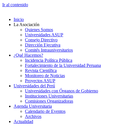
Ir al contenido
Inicio
La Asociación
Quienes Somos
Universidades ASUP
Consejo Directivo
Dirección Ejecutiva
Comités Intrauniversitarios
¿Qué Hacemos?
Incidencia Política Pública
Fortalecimiento de la Universidad Peruana
Revista Científica
Monitoreo de Noticias
Proyectos ASUP
Universidades del Perú
Universidades con Órganos de Gobierno
Instituciones Universitarias
Comisiones Organizadoras
Agenda Universitaria
Calendario de Eventos
Archivos
Actualidad