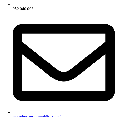
952 040 003
mesadepartesvirtual@asup.edu.pe