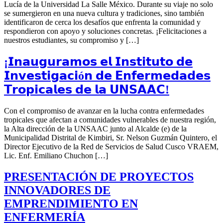
Lucía de la Universidad La Salle México. Durante su viaje no solo
se sumergieron en una nueva cultura y tradiciones, sino también
identificaron de cerca los desafíos que enfrenta la comunidad y
respondieron con apoyo y soluciones concretas. ¡Felicitaciones a
nuestros estudiantes, su compromiso y […]
¡𝗜𝗻𝗮𝘂𝗴𝘂𝗿𝗮𝗺𝗼𝘀 𝗲𝗹 𝗜𝗻𝘀𝘁𝗶𝘁𝘂𝘁𝗼 𝗱𝗲
𝗜𝗻𝘃𝗲𝘀𝘁𝗶𝗴𝗮𝗰𝗶ó𝗻 𝗱𝗲 𝗘𝗻𝗳𝗲𝗿𝗺𝗲𝗱𝗮𝗱𝗲𝘀
𝗧𝗿𝗼𝗽𝗶𝗰𝗮𝗹𝗲𝘀 𝗱𝗲 𝗹𝗮 𝗨𝗡𝗦𝗔𝗔𝗖!
Con el compromiso de avanzar en la lucha contra enfermedades
tropicales que afectan a comunidades vulnerables de nuestra región,
la Alta dirección de la UNSAAC junto al Alcalde (e) de la
Municipalidad Distrital de Kimbiri, Sr. Nelson Guzmán Quintero, el
Director Ejecutivo de la Red de Servicios de Salud Cusco VRAEM,
Lic. Enf. Emiliano Chuchon […]
PRESENTACIÓN DE PROYECTOS
INNOVADORES DE
EMPRENDIMIENTO EN
ENFERMERÍA