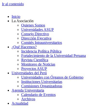
Ir al contenido
Inicio
La Asociación
Quienes Somos
Universidades ASUP
Consejo Directivo
Dirección Ejecutiva
Comités Intrauniversitarios
¿Qué Hacemos?
Incidencia Política Pública
Fortalecimiento de la Universidad Peruana
Revista Científica
Monitoreo de Noticias
Proyectos ASUP
Universidades del Perú
Universidades con Órganos de Gobierno
Instituciones Universitarias
Comisiones Organizadoras
Agenda Universitaria
Calendario de Eventos
Archivos
Actualidad