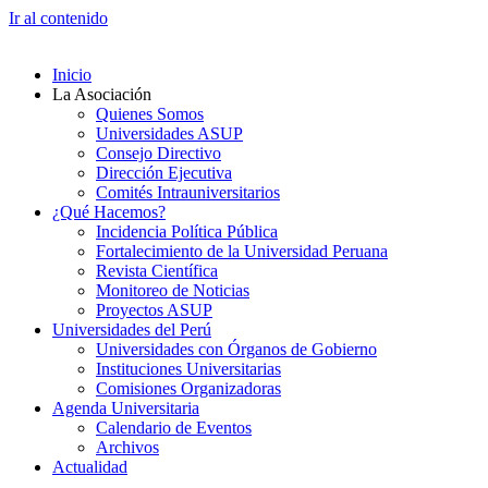
Ir al contenido
Inicio
La Asociación
Quienes Somos
Universidades ASUP
Consejo Directivo
Dirección Ejecutiva
Comités Intrauniversitarios
¿Qué Hacemos?
Incidencia Política Pública
Fortalecimiento de la Universidad Peruana
Revista Científica
Monitoreo de Noticias
Proyectos ASUP
Universidades del Perú
Universidades con Órganos de Gobierno
Instituciones Universitarias
Comisiones Organizadoras
Agenda Universitaria
Calendario de Eventos
Archivos
Actualidad