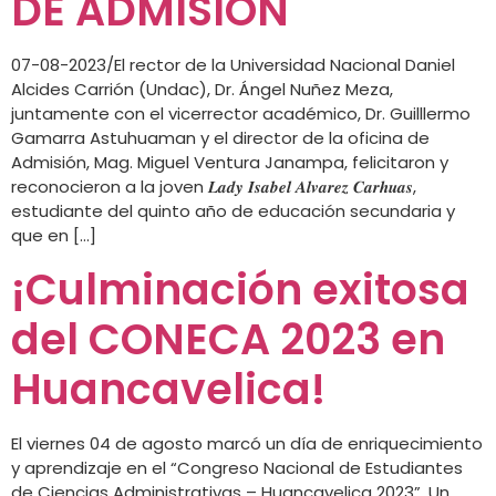
DE ADMISIÓN
07-08-2023/El rector de la Universidad Nacional Daniel
Alcides Carrión (Undac), Dr. Ángel Nuñez Meza,
juntamente con el vicerrector académico, Dr. Guilllermo
Gamarra Astuhuaman y el director de la oficina de
Admisión, Mag. Miguel Ventura Janampa, felicitaron y
reconocieron a la joven 𝑳𝒂𝒅𝒚 𝑰𝒔𝒂𝒃𝒆𝒍 𝑨𝒍𝒗𝒂𝒓𝒆𝒛 𝑪𝒂𝒓𝒉𝒖𝒂𝒔,
estudiante del quinto año de educación secundaria y
que en […]
¡Culminación exitosa
del CONECA 2023 en
Huancavelica!
El viernes 04 de agosto marcó un día de enriquecimiento
y aprendizaje en el “Congreso Nacional de Estudiantes
de Ciencias Administrativas – Huancavelica 2023”. Un