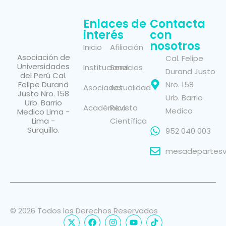
Enlaces de
Contacta
interés
con
nosotros
Inicio
Afiliación
Asociación de
Cal. Felipe
Universidades
Institucional
Servicios
Durand Justo
del Perú Cal.
Felipe Durand
Nro. 158
Asociados
Actualidad
Justo Nro. 158
Urb. Barrio
Urb. Barrio
Académico
Revista
Medico
Medico Lima -
Lima -
Científica
Surquillo.
952 040 003
mesadepartesvi
© 2026 Todos los Derechos Reservados