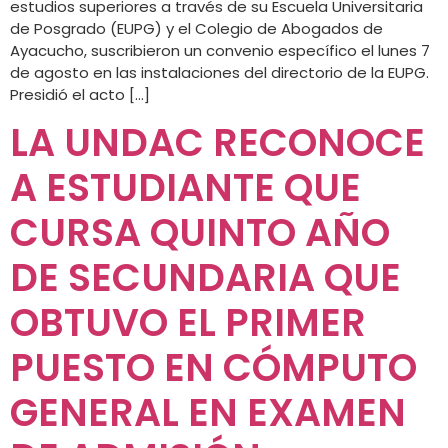
estudios superiores a través de su Escuela Universitaria
de Posgrado (EUPG) y el Colegio de Abogados de
Ayacucho, suscribieron un convenio específico el lunes 7
de agosto en las instalaciones del directorio de la EUPG.
Presidió el acto […]
LA UNDAC RECONOCE
A ESTUDIANTE QUE
CURSA QUINTO AÑO
DE SECUNDARIA QUE
OBTUVO EL PRIMER
PUESTO EN CÓMPUTO
GENERAL EN EXAMEN