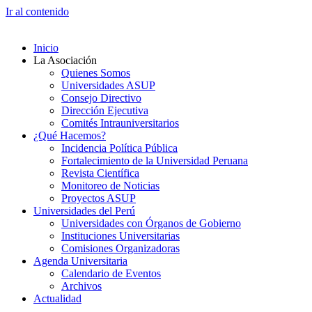
Ir al contenido
Inicio
La Asociación
Quienes Somos
Universidades ASUP
Consejo Directivo
Dirección Ejecutiva
Comités Intrauniversitarios
¿Qué Hacemos?
Incidencia Política Pública
Fortalecimiento de la Universidad Peruana
Revista Científica
Monitoreo de Noticias
Proyectos ASUP
Universidades del Perú
Universidades con Órganos de Gobierno
Instituciones Universitarias
Comisiones Organizadoras
Agenda Universitaria
Calendario de Eventos
Archivos
Actualidad