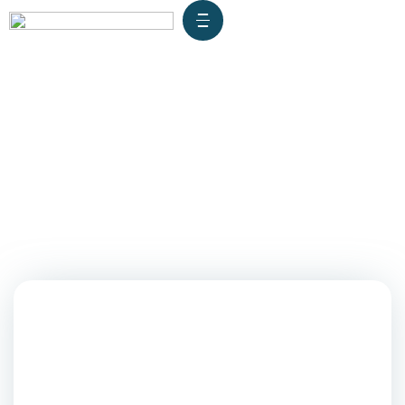
San Marcos apunta a la
creación de una nueva
Escuela Profesional:
Ingeniería Marítima y
Portuaria