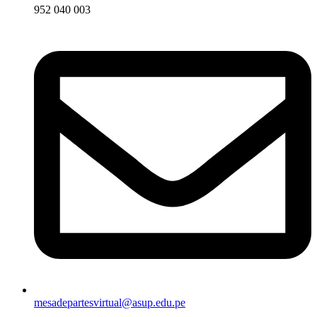
952 040 003
mesadepartesvirtual@asup.edu.pe