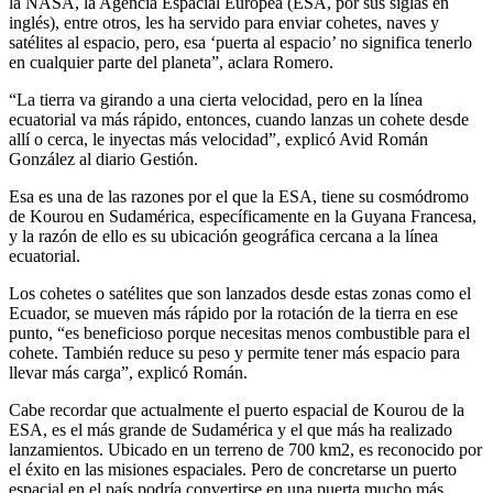
la NASA, la Agencia Espacial Europea (ESA, por sus siglas en
inglés), entre otros, les ha servido para enviar cohetes, naves y
satélites al espacio, pero, esa ‘puerta al espacio’ no significa tenerlo
en cualquier parte del planeta”, aclara Romero.
“La tierra va girando a una cierta velocidad, pero en la línea
ecuatorial va más rápido, entonces, cuando lanzas un cohete desde
allí o cerca, le inyectas más velocidad”, explicó Avid Román
González al diario Gestión.
Esa es una de las razones por el que la ESA, tiene su cosmódromo
de Kourou en Sudamérica, específicamente en la Guyana Francesa,
y la razón de ello es su ubicación geográfica cercana a la línea
ecuatorial.
Los cohetes o satélites que son lanzados desde estas zonas como el
Ecuador, se mueven más rápido por la rotación de la tierra en ese
punto, “es beneficioso porque necesitas menos combustible para el
cohete. También reduce su peso y permite tener más espacio para
llevar más carga”, explicó Román.
Cabe recordar que actualmente el puerto espacial de Kourou de la
ESA, es el más grande de Sudamérica y el que más ha realizado
lanzamientos. Ubicado en un terreno de 700 km2, es reconocido por
el éxito en las misiones espaciales. Pero de concretarse un puerto
espacial en el país podría convertirse en una puerta mucho más