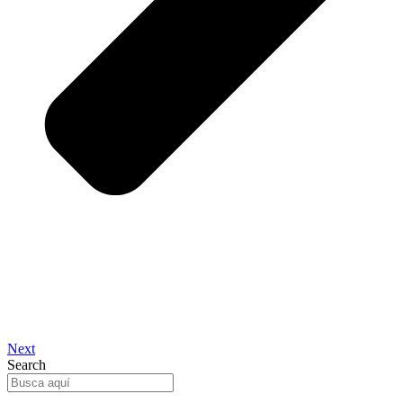
Next
Search