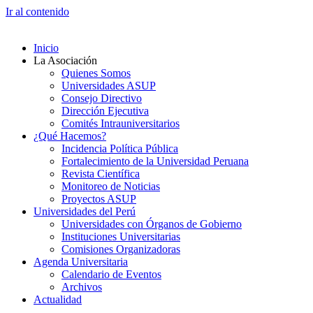
Ir al contenido
Inicio
La Asociación
Quienes Somos
Universidades ASUP
Consejo Directivo
Dirección Ejecutiva
Comités Intrauniversitarios
¿Qué Hacemos?
Incidencia Política Pública
Fortalecimiento de la Universidad Peruana
Revista Científica
Monitoreo de Noticias
Proyectos ASUP
Universidades del Perú
Universidades con Órganos de Gobierno
Instituciones Universitarias
Comisiones Organizadoras
Agenda Universitaria
Calendario de Eventos
Archivos
Actualidad