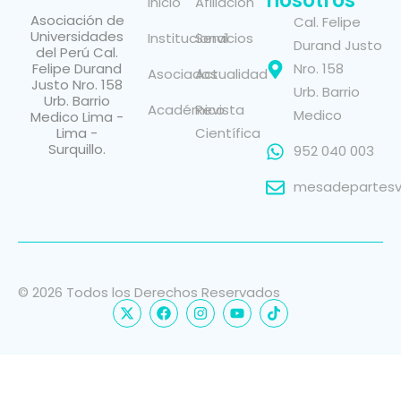
nosotros
Inicio
Afiliación
Asociación de
Cal. Felipe
Universidades
Institucional
Servicios
Durand Justo
del Perú Cal.
Felipe Durand
Nro. 158
Asociados
Actualidad
Justo Nro. 158
Urb. Barrio
Urb. Barrio
Académico
Revista
Medico
Medico Lima -
Lima -
Científica
Surquillo.
952 040 003
mesadepartesvi
© 2026 Todos los Derechos Reservados