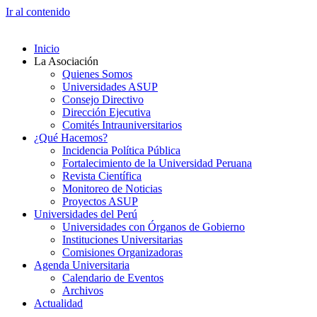
Ir al contenido
Inicio
La Asociación
Quienes Somos
Universidades ASUP
Consejo Directivo
Dirección Ejecutiva
Comités Intrauniversitarios
¿Qué Hacemos?
Incidencia Política Pública
Fortalecimiento de la Universidad Peruana
Revista Científica
Monitoreo de Noticias
Proyectos ASUP
Universidades del Perú
Universidades con Órganos de Gobierno
Instituciones Universitarias
Comisiones Organizadoras
Agenda Universitaria
Calendario de Eventos
Archivos
Actualidad