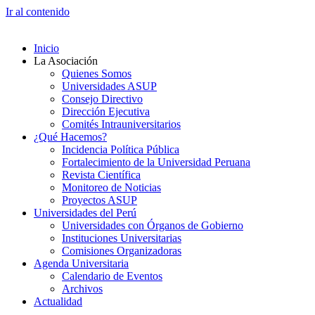
Ir al contenido
Inicio
La Asociación
Quienes Somos
Universidades ASUP
Consejo Directivo
Dirección Ejecutiva
Comités Intrauniversitarios
¿Qué Hacemos?
Incidencia Política Pública
Fortalecimiento de la Universidad Peruana
Revista Científica
Monitoreo de Noticias
Proyectos ASUP
Universidades del Perú
Universidades con Órganos de Gobierno
Instituciones Universitarias
Comisiones Organizadoras
Agenda Universitaria
Calendario de Eventos
Archivos
Actualidad