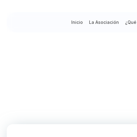
Inicio
La Asociación
¿Qué
UNMSM dio la bienvenida a los 
Ingreso Directo