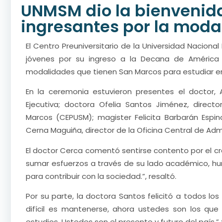
UNMSM dio la bienvenida
ingresantes por la moda
El Centro Preuniversitario de la Universidad Nacion
jóvenes por su ingreso a la Decana de América 
modalidades que tienen San Marcos para estudiar en 
En la ceremonia estuvieron presentes el doctor,
Ejecutiva; doctora Ofelia Santos Jiménez, direct
Marcos (CEPUSM); magister Felicita Barbarán Espino
Cerna Maguiña, director de la Oficina Central de Adm
El doctor Cerca comentó sentirse contento por el c
sumar esfuerzos a través de su lado académico, hum
para contribuir con la sociedad.”, resaltó.
Por su parte, la doctora Santos felicitó a todos los
difícil es mantenerse, ahora ustedes son los q
estudios. Ustedes son el presente y futuro del país.” f