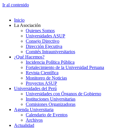
Ir al contenido
Inicio
La Asociación
Quienes Somos
Universidades ASUP
Consejo Directivo
Dirección Ejecutiva
Comités Intrauniversitarios
¿Qué Hacemos?
Incidencia Política Pública
Fortalecimiento de la Universidad Peruana
Revista Científica
Monitoreo de Noticias
Proyectos ASUP
Universidades del Perú
Universidades con Órganos de Gobierno
Instituciones Universitarias
Comisiones Organizadoras
Agenda Universitaria
Calendario de Eventos
Archivos
Actualidad