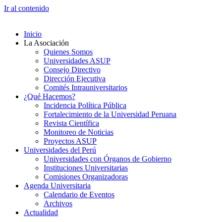
Ir al contenido
Inicio
La Asociación
Quienes Somos
Universidades ASUP
Consejo Directivo
Dirección Ejecutiva
Comités Intrauniversitarios
¿Qué Hacemos?
Incidencia Política Pública
Fortalecimiento de la Universidad Peruana
Revista Científica
Monitoreo de Noticias
Proyectos ASUP
Universidades del Perú
Universidades con Órganos de Gobierno
Instituciones Universitarias
Comisiones Organizadoras
Agenda Universitaria
Calendario de Eventos
Archivos
Actualidad