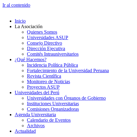
Ir al contenido
Inicio
La Asociación
Quienes Somos
Universidades ASUP
Consejo Directivo
Dirección Ejecutiva
Comités Intrauniversitarios
¿Qué Hacemos?
Incidencia Política Pública
Fortalecimiento de la Universidad Peruana
Revista Científica
Monitoreo de Noticias
Proyectos ASUP
Universidades del Perú
Universidades con Órganos de Gobierno
Instituciones Universitarias
Comisiones Organizadoras
Agenda Universitaria
Calendario de Eventos
Archivos
Actualidad