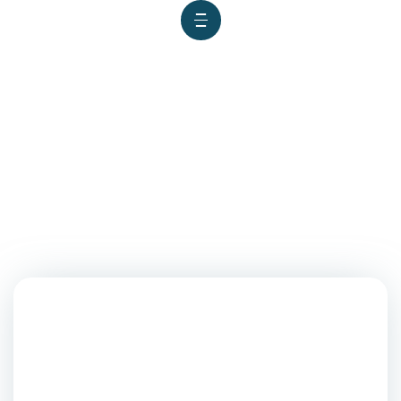
Sanmarquino es designado
Encargado de Negocios ad
interim de la Embajada del
Perú en Kenia