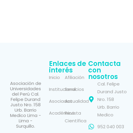
Enlaces de
Contacta
interés
con
nosotros
Inicio
Afiliación
Asociación de
Cal. Felipe
Universidades
Institucional
Servicios
Durand Justo
del Perú Cal.
Felipe Durand
Nro. 158
Asociados
Actualidad
Justo Nro. 158
Urb. Barrio
Urb. Barrio
Académico
Revista
Medico
Medico Lima -
Lima -
Científica
Surquillo.
952 040 003