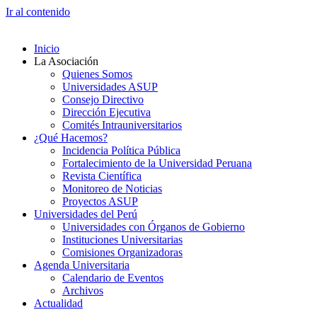
Ir al contenido
Inicio
La Asociación
Quienes Somos
Universidades ASUP
Consejo Directivo
Dirección Ejecutiva
Comités Intrauniversitarios
¿Qué Hacemos?
Incidencia Política Pública
Fortalecimiento de la Universidad Peruana
Revista Científica
Monitoreo de Noticias
Proyectos ASUP
Universidades del Perú
Universidades con Órganos de Gobierno
Instituciones Universitarias
Comisiones Organizadoras
Agenda Universitaria
Calendario de Eventos
Archivos
Actualidad