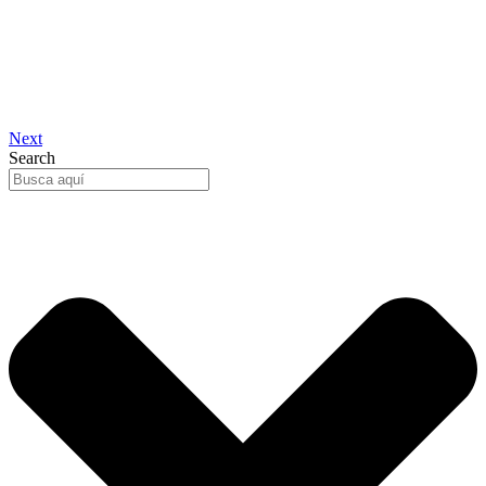
Next
Search