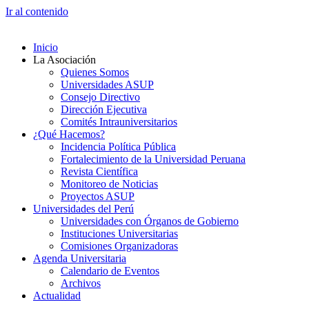
Ir al contenido
Inicio
La Asociación
Quienes Somos
Universidades ASUP
Consejo Directivo
Dirección Ejecutiva
Comités Intrauniversitarios
¿Qué Hacemos?
Incidencia Política Pública
Fortalecimiento de la Universidad Peruana
Revista Científica
Monitoreo de Noticias
Proyectos ASUP
Universidades del Perú
Universidades con Órganos de Gobierno
Instituciones Universitarias
Comisiones Organizadoras
Agenda Universitaria
Calendario de Eventos
Archivos
Actualidad