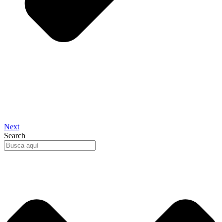
Next
Search