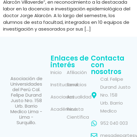
Alarcón Villaverde”, en reconocimiento a la destacada
labor en la docencia e investigación epidemiológica del
doctor Jorge Alarcón. A lo largo del semestre, los
alumnos de esta facultad, integrados en 10 equipos de
investigación y asesorados por sus […]
Enlaces de
Contacta
interés
con
nosotros
Inicio
Afiliación
Asociación de
Cal. Felipe
Universidades
Institucional
Servicios
Durand Justo
del Perú Cal.
Felipe Durand
Nro. 158
Asociados
Actualidad
Justo Nro. 158
Urb. Barrio
Urb. Barrio
Académico
Revista
Medico
Medico Lima -
Lima -
Científica
Surquillo.
952 040 003
mesadepartesvi