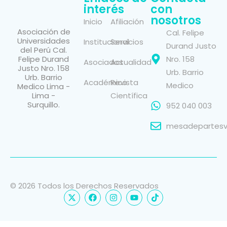
interés
con
nosotros
Inicio
Afiliación
Asociación de
Cal. Felipe
Universidades
Institucional
Servicios
Durand Justo
del Perú Cal.
Felipe Durand
Nro. 158
Asociados
Actualidad
Justo Nro. 158
Urb. Barrio
Urb. Barrio
Académico
Revista
Medico
Medico Lima -
Lima -
Científica
Surquillo.
952 040 003
mesadepartesvi
© 2026 Todos los Derechos Reservados