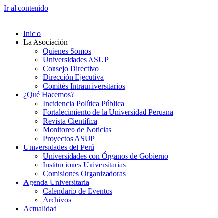
Ir al contenido
Inicio
La Asociación
Quienes Somos
Universidades ASUP
Consejo Directivo
Dirección Ejecutiva
Comités Intrauniversitarios
¿Qué Hacemos?
Incidencia Política Pública
Fortalecimiento de la Universidad Peruana
Revista Científica
Monitoreo de Noticias
Proyectos ASUP
Universidades del Perú
Universidades con Órganos de Gobierno
Instituciones Universitarias
Comisiones Organizadoras
Agenda Universitaria
Calendario de Eventos
Archivos
Actualidad