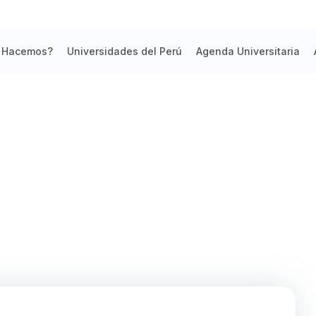
 Hacemos?
Universidades del Perú
Agenda Universitaria
TÍFICA INSTALA PRIMERA ESTACIÓ
 A MÁS DE 4000 MSNM EN JUNÍN