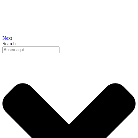
Next
Search