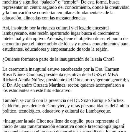
mochica y significa “palacio” o “templo”. De esta forma, busca
representar un centro sagrado del conocimiento, donde la creatividad
y la innovación se conviertan en pilares fundamentales de la
educación, alineadas con las megatendencias.
Así, inspirado por la riqueza cultural y el legado ancestral
lambayecano, este recién aperturado lugar busca el crecimiento
intelectual y disruptivo. Además, tiene el objetivo de ser el punto de
encuentro para el intercambio de ideas y nuevos conocimientos para
estudiantes, educadores y empresariado de toda la región.
¿Quiénes formaron parte de la inauguración de la sala Chot?
La ceremonia inaugural estuvo encabezada por la Dra. Carmen
Rosa Núñez Campos, presidenta ejecutiva de la USS; el MBA
Richard Acuña Núñez, presidente del Directorio y gerente general; y
el Dr. Alejandro Cruzata Martínez, rector, quienes acompañaron a
los estudiantes en este hito educativo.
También se contó con la presencia del Dr. Sixto Enrique Sánchez
Calderón, presidente de Concytec, y otras personalidades del ámbito
político, tecnológico, educativo y cultural de Lambayeque.
«Inaugurar la sala Chot nos llena de orgullo, pues representa el
inicio de una transformación educativa donde la tecnología jugará
un papel clave en el proceso de enseñanza-aprendizaje. Es un paso