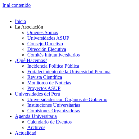
Ir al contenido
Inicio
La Asociación
Quienes Somos
Universidades ASUP
Consejo Directivo
Dirección Ejecutiva
Comités Intrauniversitarios
¿Qué Hacemos?
Incidencia Política Pública
Fortalecimiento de la Universidad Peruana
Revista Científica
Monitoreo de Noticias
Proyectos ASUP
Universidades del Perú
Universidades con Órganos de Gobierno
Instituciones Universitarias
Comisiones Organizadoras
Agenda Universitaria
Calendario de Eventos
Archivos
Actualidad