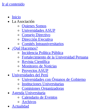
Ir al contenido
Inicio
La Asociación
Quienes Somos
Universidades ASUP
Consejo Directivo
Dirección Ejecutiva
Comités Intrauniversitarios
¿Qué Hacemos?
Incidencia Política Pública
Fortalecimiento de la Universidad Peruana
Revista Científica
Monitoreo de Noticias
Proyectos ASUP
Universidades del Perú
Universidades con Órganos de Gobierno
Instituciones Universitarias
Comisiones Organizadoras
Agenda Universitaria
Calendario de Eventos
Archivos
Actualidad