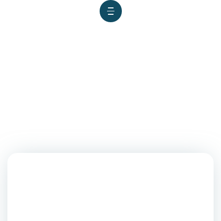
KIWIE 2024: USIL OBTIENE SEIS
MEDALLAS EN FERIA DE
INVENTOS EN COREA