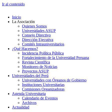
Ir al contenido
Inicio
La Asociación
Quienes Somos
Universidades ASUP
Consejo Directivo
Dirección Ejecutiva
Comités Intrauniversitarios
¿Qué Hacemos?
Incidencia Política Pública
Fortalecimiento de la Universidad Peruana
Revista Científica
Monitoreo de Noticias
Proyectos ASUP
Universidades del Perú
Universidades con Órganos de Gobierno
Instituciones Universitarias
Comisiones Organizadoras
Agenda Universitaria
Calendario de Eventos
Archivos
Actualidad