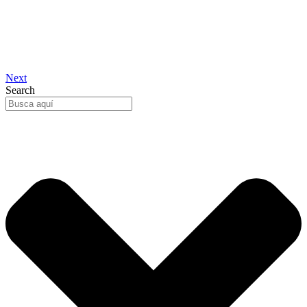
Next
Search