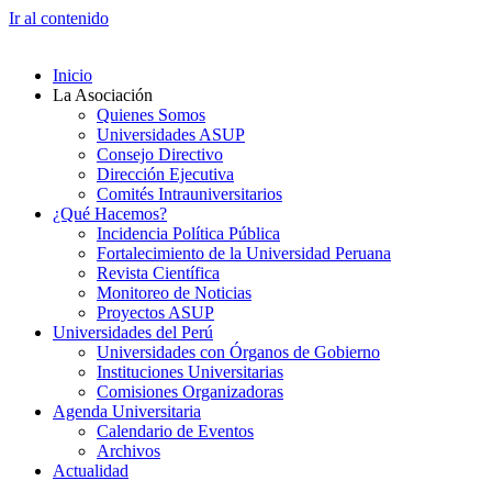
Ir al contenido
Inicio
La Asociación
Quienes Somos
Universidades ASUP
Consejo Directivo
Dirección Ejecutiva
Comités Intrauniversitarios
¿Qué Hacemos?
Incidencia Política Pública
Fortalecimiento de la Universidad Peruana
Revista Científica
Monitoreo de Noticias
Proyectos ASUP
Universidades del Perú
Universidades con Órganos de Gobierno
Instituciones Universitarias
Comisiones Organizadoras
Agenda Universitaria
Calendario de Eventos
Archivos
Actualidad