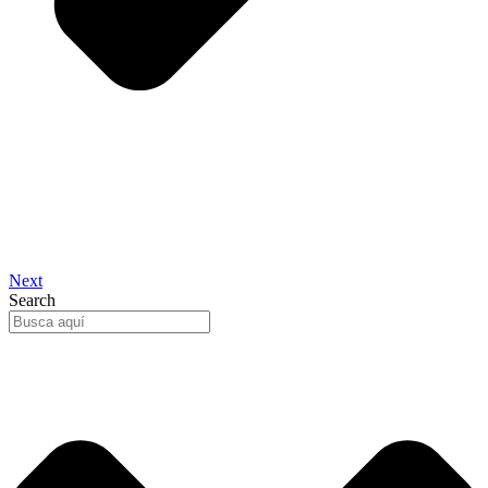
Next
Search