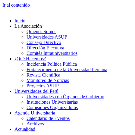
Ir al contenido
Inicio
La Asociación
Quienes Somos
Universidades ASUP
Consejo Directivo
Dirección Ejecutiva
Comités Intrauniversitarios
¿Qué Hacemos?
Incidencia Política Pública
Fortalecimiento de la Universidad Peruana
Revista Científica
Monitoreo de Noticias
Proyectos ASUP
Universidades del Perú
Universidades con Órganos de Gobierno
Instituciones Universitarias
Comisiones Organizadoras
Agenda Universitaria
Calendario de Eventos
Archivos
Actualidad