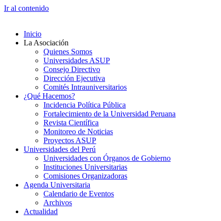
Ir al contenido
Inicio
La Asociación
Quienes Somos
Universidades ASUP
Consejo Directivo
Dirección Ejecutiva
Comités Intrauniversitarios
¿Qué Hacemos?
Incidencia Política Pública
Fortalecimiento de la Universidad Peruana
Revista Científica
Monitoreo de Noticias
Proyectos ASUP
Universidades del Perú
Universidades con Órganos de Gobierno
Instituciones Universitarias
Comisiones Organizadoras
Agenda Universitaria
Calendario de Eventos
Archivos
Actualidad