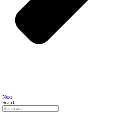
Next
Search