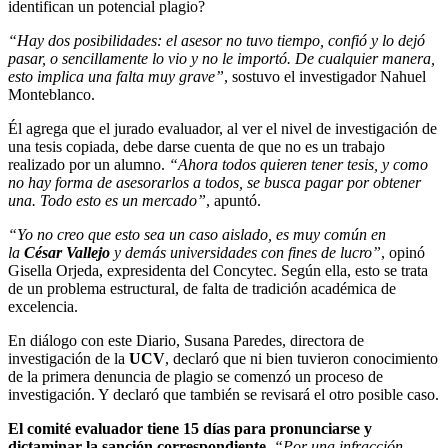
identifican un potencial plagio?
“Hay dos posibilidades: el asesor no tuvo tiempo, confió y lo dejó
pasar, o sencillamente lo vio y no le importó. De cualquier manera,
esto implica una falta muy grave”
, sostuvo el investigador Nahuel
Monteblanco.
Él agrega que el jurado evaluador, al ver el nivel de investigación de
una tesis copiada, debe darse cuenta de que no es un trabajo
realizado por un alumno.
“Ahora todos quieren tener tesis, y como
no hay forma de asesorarlos a todos, se busca pagar por obtener
una. Todo esto es un mercado”
, apuntó.
“Yo no creo que esto sea un caso aislado, es muy común en
la
César Vallejo
y demás universidades con fines de lucro”
, opinó
Gisella Orjeda, expresidenta del Concytec. Según ella, esto se trata
de un problema estructural, de falta de tradición académica de
excelencia.
En diálogo con este Diario, Susana Paredes, directora de
investigación de la
UCV
, declaró que ni bien tuvieron conocimiento
de la primera denuncia de plagio se comenzó un proceso de
investigación. Y declaró que también se revisará el otro posible caso.
El comité evaluador tiene 15 días para pronunciarse y
dictaminar la sanción correspondiente
.
“Por una infracción