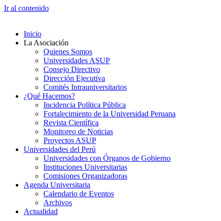
Ir al contenido
Inicio
La Asociación
Quienes Somos
Universidades ASUP
Consejo Directivo
Dirección Ejecutiva
Comités Intrauniversitarios
¿Qué Hacemos?
Incidencia Política Pública
Fortalecimiento de la Universidad Peruana
Revista Científica
Monitoreo de Noticias
Proyectos ASUP
Universidades del Perú
Universidades con Órganos de Gobierno
Instituciones Universitarias
Comisiones Organizadoras
Agenda Universitaria
Calendario de Eventos
Archivos
Actualidad