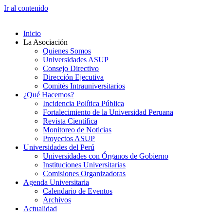
Ir al contenido
Inicio
La Asociación
Quienes Somos
Universidades ASUP
Consejo Directivo
Dirección Ejecutiva
Comités Intrauniversitarios
¿Qué Hacemos?
Incidencia Política Pública
Fortalecimiento de la Universidad Peruana
Revista Científica
Monitoreo de Noticias
Proyectos ASUP
Universidades del Perú
Universidades con Órganos de Gobierno
Instituciones Universitarias
Comisiones Organizadoras
Agenda Universitaria
Calendario de Eventos
Archivos
Actualidad