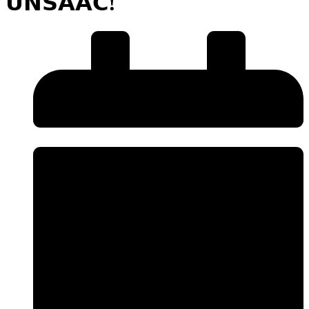
𝗨𝗡𝗦𝗔𝗔𝗖!