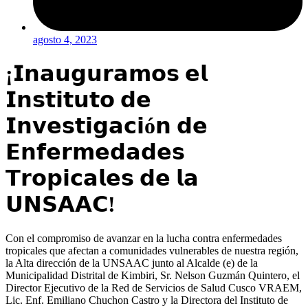
agosto 4, 2023
¡𝗜𝗻𝗮𝘂𝗴𝘂𝗿𝗮𝗺𝗼𝘀 𝗲𝗹
𝗜𝗻𝘀𝘁𝗶𝘁𝘂𝘁𝗼 𝗱𝗲
𝗜𝗻𝘃𝗲𝘀𝘁𝗶𝗴𝗮𝗰𝗶ó𝗻 𝗱𝗲
𝗘𝗻𝗳𝗲𝗿𝗺𝗲𝗱𝗮𝗱𝗲𝘀
𝗧𝗿𝗼𝗽𝗶𝗰𝗮𝗹𝗲𝘀 𝗱𝗲 𝗹𝗮
𝗨𝗡𝗦𝗔𝗔𝗖!
Con el compromiso de avanzar en la lucha contra enfermedades
tropicales que afectan a comunidades vulnerables de nuestra región,
la Alta dirección de la UNSAAC junto al Alcalde (e) de la
Municipalidad Distrital de Kimbiri, Sr. Nelson Guzmán Quintero, el
Director Ejecutivo de la Red de Servicios de Salud Cusco VRAEM,
Lic. Enf. Emiliano Chuchon Castro y la Directora del Instituto de