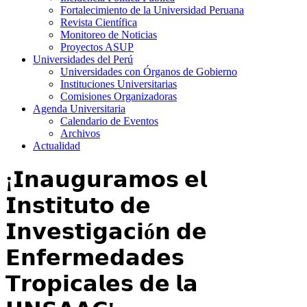
Fortalecimiento de la Universidad Peruana
Revista Científica
Monitoreo de Noticias
Proyectos ASUP
Universidades del Perú
Universidades con Órganos de Gobierno
Instituciones Universitarias
Comisiones Organizadoras
Agenda Universitaria
Calendario de Eventos
Archivos
Actualidad
¡𝗜𝗻𝗮𝘂𝗴𝘂𝗿𝗮𝗺𝗼𝘀 𝗲𝗹
𝗜𝗻𝘀𝘁𝗶𝘁𝘂𝘁𝗼 𝗱𝗲
𝗜𝗻𝘃𝗲𝘀𝘁𝗶𝗴𝗮𝗰𝗶ó𝗻 𝗱𝗲
𝗘𝗻𝗳𝗲𝗿𝗺𝗲𝗱𝗮𝗱𝗲𝘀
𝗧𝗿𝗼𝗽𝗶𝗰𝗮𝗹𝗲𝘀 𝗱𝗲 𝗹𝗮