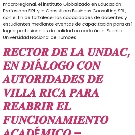
macroregional, el instituto Globalizado en Educación
Profesioan EIRL y la Consultora Business Consulting SRL,
con el fin de fortalecer las capacidades de docentes y
estudiantes mediante eventos de capacitación para así
lograr profesionales de calidad en cada área. Fuente:
Universidad Nacional de Tumbes
𝑹𝑬𝑪𝑻𝑶𝑹 𝑫𝑬 𝑳𝑨 𝑼𝑵𝑫𝑨𝑪,
𝑬𝑵 𝑫𝑰Á𝑳𝑶𝑮𝑶 𝑪𝑶𝑵
𝑨𝑼𝑻𝑶𝑹𝑰𝑫𝑨𝑫𝑬𝑺 𝑫𝑬
𝑽𝑰𝑳𝑳𝑨 𝑹𝑰𝑪𝑨 𝑷𝑨𝑹𝑨
𝑹𝑬𝑨𝑩𝑹𝑰𝑹 𝑬𝑳
𝑭𝑼𝑵𝑪𝑰𝑶𝑵𝑨𝑴𝑰𝑬𝑵𝑻𝑶
𝑨𝑪𝑨𝑫É𝑴𝑰𝑪𝑶 –