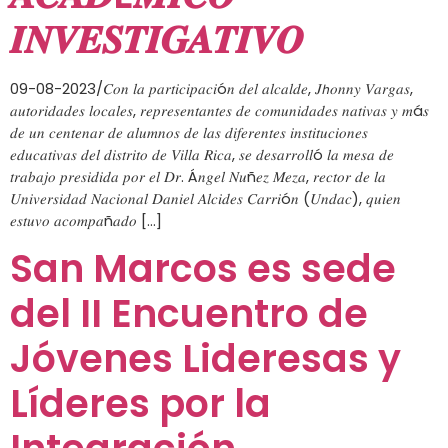
𝑰𝑵𝑽𝑬𝑺𝑻𝑰𝑮𝑨𝑻𝑰𝑽𝑶
09-08-2023/𝐶𝑜𝑛 𝑙𝑎 𝑝𝑎𝑟𝑡𝑖𝑐𝑖𝑝𝑎𝑐𝑖ó𝑛 𝑑𝑒𝑙 𝑎𝑙𝑐𝑎𝑙𝑑𝑒, 𝐽𝘩𝑜𝑛𝑛𝑦 𝑉𝑎𝑟𝑔𝑎𝑠,
𝑎𝑢𝑡𝑜𝑟𝑖𝑑𝑎𝑑𝑒𝑠 𝑙𝑜𝑐𝑎𝑙𝑒𝑠, 𝑟𝑒𝑝𝑟𝑒𝑠𝑒𝑛𝑡𝑎𝑛𝑡𝑒𝑠 𝑑𝑒 𝑐𝑜𝑚𝑢𝑛𝑖𝑑𝑎𝑑𝑒𝑠 𝑛𝑎𝑡𝑖𝑣𝑎𝑠 𝑦 𝑚á𝑠
𝑑𝑒 𝑢𝑛 𝑐𝑒𝑛𝑡𝑒𝑛𝑎𝑟 𝑑𝑒 𝑎𝑙𝑢𝑚𝑛𝑜𝑠 𝑑𝑒 𝑙𝑎𝑠 𝑑𝑖𝑓𝑒𝑟𝑒𝑛𝑡𝑒𝑠 𝑖𝑛𝑠𝑡𝑖𝑡𝑢𝑐𝑖𝑜𝑛𝑒𝑠
𝑒𝑑𝑢𝑐𝑎𝑡𝑖𝑣𝑎𝑠 𝑑𝑒𝑙 𝑑𝑖𝑠𝑡𝑟𝑖𝑡𝑜 𝑑𝑒 𝑉𝑖𝑙𝑙𝑎 𝑅𝑖𝑐𝑎, 𝑠𝑒 𝑑𝑒𝑠𝑎𝑟𝑟𝑜𝑙𝑙ó 𝑙𝑎 𝑚𝑒𝑠𝑎 𝑑𝑒
𝑡𝑟𝑎𝑏𝑎𝑗𝑜 𝑝𝑟𝑒𝑠𝑖𝑑𝑖𝑑𝑎 𝑝𝑜𝑟 𝑒𝑙 𝐷𝑟. Á𝑛𝑔𝑒𝑙 𝑁𝑢ñ𝑒𝑧 𝑀𝑒𝑧𝑎, 𝑟𝑒𝑐𝑡𝑜𝑟 𝑑𝑒 𝑙𝑎
𝑈𝑛𝑖𝑣𝑒𝑟𝑠𝑖𝑑𝑎𝑑 𝑁𝑎𝑐𝑖𝑜𝑛𝑎𝑙 𝐷𝑎𝑛𝑖𝑒𝑙 𝐴𝑙𝑐𝑖𝑑𝑒𝑠 𝐶𝑎𝑟𝑟𝑖ó𝑛 (𝑈𝑛𝑑𝑎𝑐), 𝑞𝑢𝑖𝑒𝑛
𝑒𝑠𝑡𝑢𝑣𝑜 𝑎𝑐𝑜𝑚𝑝𝑎ñ𝑎𝑑𝑜 […]
San Marcos es sede
del II Encuentro de
Jóvenes Lideresas y
Líderes por la