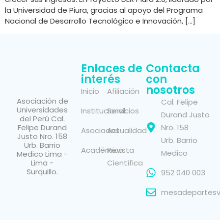
la Universidad de Piura, gracias al apoyo del Programa
Nacional de Desarrollo Tecnológico e Innovación, […]
Enlaces de
Contacta
interés
con
nosotros
Inicio
Afiliación
Asociación de
Cal. Felipe
Universidades
Institucional
Servicios
Durand Justo
del Perú Cal.
Felipe Durand
Nro. 158
Asociados
Actualidad
Justo Nro. 158
Urb. Barrio
Urb. Barrio
Académico
Revista
Medico
Medico Lima -
Lima -
Científica
Surquillo.
952 040 003
mesadepartesvi