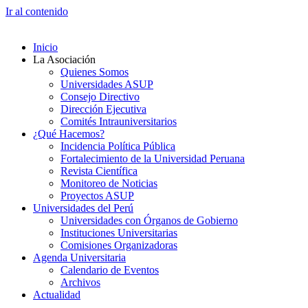
Ir al contenido
Inicio
La Asociación
Quienes Somos
Universidades ASUP
Consejo Directivo
Dirección Ejecutiva
Comités Intrauniversitarios
¿Qué Hacemos?
Incidencia Política Pública
Fortalecimiento de la Universidad Peruana
Revista Científica
Monitoreo de Noticias
Proyectos ASUP
Universidades del Perú
Universidades con Órganos de Gobierno
Instituciones Universitarias
Comisiones Organizadoras
Agenda Universitaria
Calendario de Eventos
Archivos
Actualidad