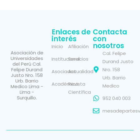
Enlaces de
Contacta
interés
con
nosotros
Inicio
Afiliación
Asociación de
Cal. Felipe
Universidades
Institucional
Servicios
Durand Justo
del Perú Cal.
Felipe Durand
Nro. 158
Asociados
Actualidad
Justo Nro. 158
Urb. Barrio
Urb. Barrio
Académico
Revista
Medico
Medico Lima -
Lima -
Científica
Surquillo.
952 040 003
mesadepartesvi