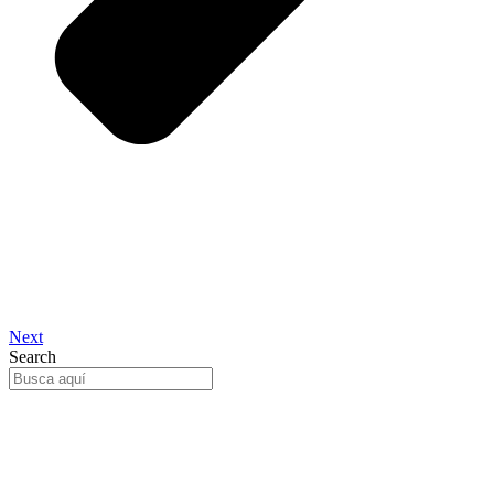
Next
Search