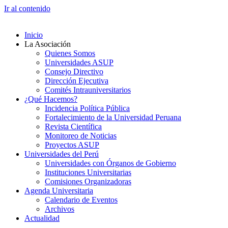
Ir al contenido
Inicio
La Asociación
Quienes Somos
Universidades ASUP
Consejo Directivo
Dirección Ejecutiva
Comités Intrauniversitarios
¿Qué Hacemos?
Incidencia Política Pública
Fortalecimiento de la Universidad Peruana
Revista Científica
Monitoreo de Noticias
Proyectos ASUP
Universidades del Perú
Universidades con Órganos de Gobierno
Instituciones Universitarias
Comisiones Organizadoras
Agenda Universitaria
Calendario de Eventos
Archivos
Actualidad