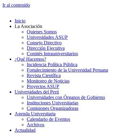
Ir al contenido
Inicio
La Asociación
Quienes Somos
Universidades ASUP
Consejo Directivo
Dirección Ejecutiva
Comités Intrauniversitarios
¿Qué Hacemos?
Incidencia Política Pública
Fortalecimiento de la Universidad Peruana
Revista Científica
Monitoreo de Noticias
Proyectos ASUP
Universidades del Perú
Universidades con Órganos de Gobierno
Instituciones Universitarias
Comisiones Organizadoras
Agenda Universitaria
Calendario de Eventos
Archivos
Actualidad