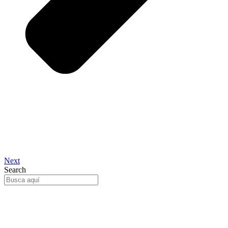
Next
Search