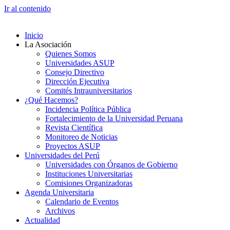
Ir al contenido
Inicio
La Asociación
Quienes Somos
Universidades ASUP
Consejo Directivo
Dirección Ejecutiva
Comités Intrauniversitarios
¿Qué Hacemos?
Incidencia Política Pública
Fortalecimiento de la Universidad Peruana
Revista Científica
Monitoreo de Noticias
Proyectos ASUP
Universidades del Perú
Universidades con Órganos de Gobierno
Instituciones Universitarias
Comisiones Organizadoras
Agenda Universitaria
Calendario de Eventos
Archivos
Actualidad