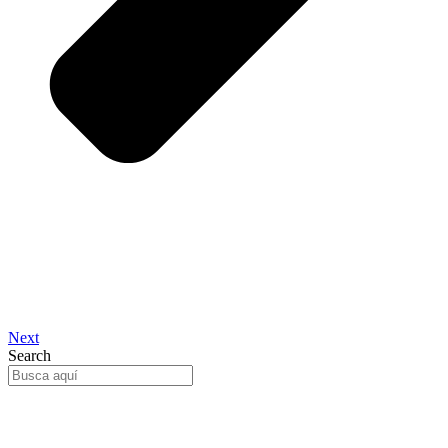
Next
Search