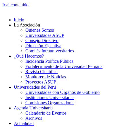
Ir al contenido
Inicio
La Asociación
Quienes Somos
Universidades ASUP
Consejo Directivo
Dirección Ejecutiva
Comités Intrauniversitarios
¿Qué Hacemos?
Incidencia Política Pública
Fortalecimiento de la Universidad Peruana
Revista Científica
Monitoreo de Noticias
Proyectos ASUP
Universidades del Perú
Universidades con Órganos de Gobierno
Instituciones Universitarias
Comisiones Organizadoras
Agenda Universitaria
Calendario de Eventos
Archivos
Actualidad