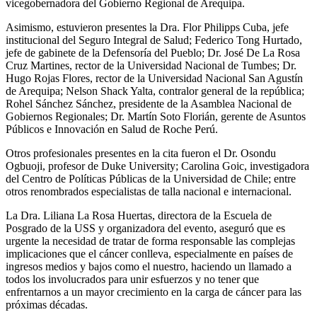
vicegobernadora del Gobierno Regional de Arequipa.
Asimismo, estuvieron presentes la Dra. Flor Philipps Cuba, jefe
institucional del Seguro Integral de Salud; Federico Tong Hurtado,
jefe de gabinete de la Defensoría del Pueblo; Dr. José De La Rosa
Cruz Martines, rector de la Universidad Nacional de Tumbes; Dr.
Hugo Rojas Flores, rector de la Universidad Nacional San Agustín
de Arequipa; Nelson Shack Yalta, contralor general de la república;
Rohel Sánchez Sánchez, presidente de la Asamblea Nacional de
Gobiernos Regionales; Dr. Martín Soto Florián, gerente de Asuntos
Públicos e Innovación en Salud de Roche Perú.
Otros profesionales presentes en la cita fueron el Dr. Osondu
Ogbuoji, profesor de Duke University; Carolina Goic, investigadora
del Centro de Políticas Públicas de la Universidad de Chile; entre
otros renombrados especialistas de talla nacional e internacional.
La Dra. Liliana La Rosa Huertas, directora de la Escuela de
Posgrado de la USS y organizadora del evento, aseguró que es
urgente la necesidad de tratar de forma responsable las complejas
implicaciones que el cáncer conlleva, especialmente en países de
ingresos medios y bajos como el nuestro, haciendo un llamado a
todos los involucrados para unir esfuerzos y no tener que
enfrentarnos a un mayor crecimiento en la carga de cáncer para las
próximas décadas.