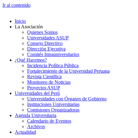
Ir al contenido
Inicio
La Asociación
Quienes Somos
Universidades ASUP
Consejo Directivo
Dirección Ejecutiva
Comités Intrauniversitarios
¿Qué Hacemos?
Incidencia Política Pública
Fortalecimiento de la Universidad Peruana
Revista Científica
Monitoreo de Noticias
Proyectos ASUP
Universidades del Perú
Universidades con Órganos de Gobierno
Instituciones Universitarias
Comisiones Organizadoras
Agenda Universitaria
Calendario de Eventos
Archivos
Actualidad