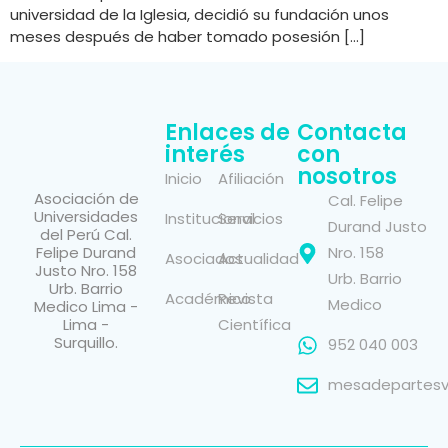
universidad de la Iglesia, decidió su fundación unos
meses después de haber tomado posesión […]
Enlaces de
Contacta
interés
con
nosotros
Inicio
Afiliación
Asociación de
Cal. Felipe
Universidades
Institucional
Servicios
Durand Justo
del Perú Cal.
Felipe Durand
Nro. 158
Asociados
Actualidad
Justo Nro. 158
Urb. Barrio
Urb. Barrio
Académico
Revista
Medico
Medico Lima -
Lima -
Científica
Surquillo.
952 040 003
mesadepartesvi