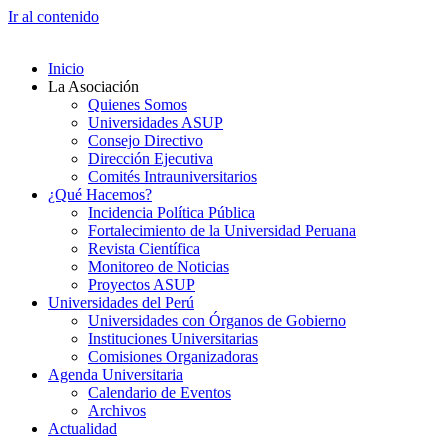
Ir al contenido
Inicio
La Asociación
Quienes Somos
Universidades ASUP
Consejo Directivo
Dirección Ejecutiva
Comités Intrauniversitarios
¿Qué Hacemos?
Incidencia Política Pública
Fortalecimiento de la Universidad Peruana
Revista Científica
Monitoreo de Noticias
Proyectos ASUP
Universidades del Perú
Universidades con Órganos de Gobierno
Instituciones Universitarias
Comisiones Organizadoras
Agenda Universitaria
Calendario de Eventos
Archivos
Actualidad