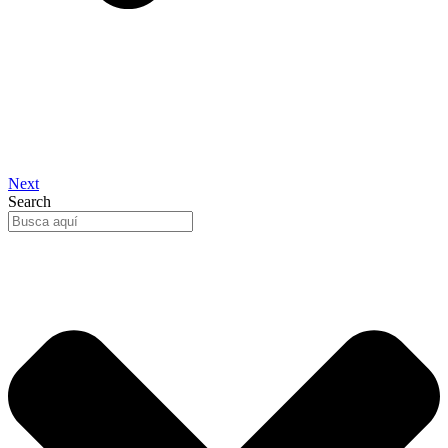
Next
Search